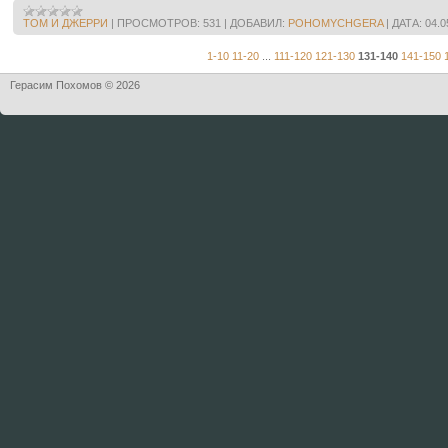
ТОМ И ДЖЕРРИ
|
ПРОСМОТРОВ:
531
|
ДОБАВИЛ:
POHOMYCHGERA
|
ДАТА:
04.0
1-10
11-20
...
111-120
121-130
131-140
141-150
Герасим Похомов © 2026