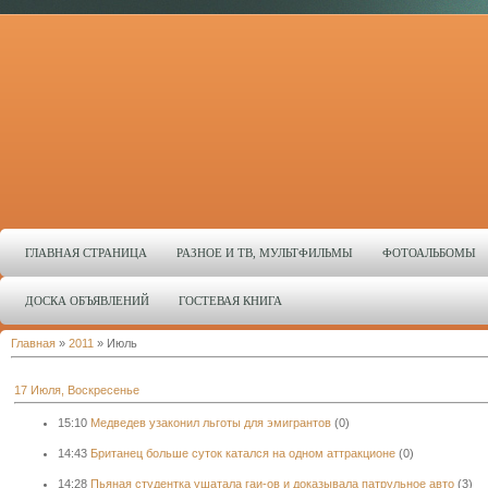
ГЛАВНАЯ СТРАНИЦА
РАЗНОЕ И ТВ, МУЛЬТФИЛЬМЫ
ФОТОАЛЬБОМЫ
ДОСКА ОБЪЯВЛЕНИЙ
ГОСТЕВАЯ КНИГА
Главная
»
2011
»
Июль
17 Июля, Воскресенье
15:10
Медведев узаконил льготы для эмигрантов
(0)
14:43
Британец больше суток катался на одном аттракционе
(0)
14:28
Пьяная студентка ушатала гаи-ов и доказывала патрульное авто
(3)