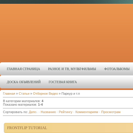
ГЛАВНАЯ СТРАНИЦА
РАЗНОЕ И ТВ, МУЛЬТФИЛЬМЫ
ФОТОАЛЬБОМЫ
ДОСКА ОБЪЯВЛЕНИЙ
ГОСТЕВАЯ КНИГА
Главная
»
Статьи
»
Отборное Видео
» Паркур и т.п
В категории материалов
:
4
Показано материалов
:
1-4
Сортировать по
:
Дате
·
Названию
·
Рейтингу
·
Комментариям
·
Просмотрам
FRONTFLIP TUTORIAL