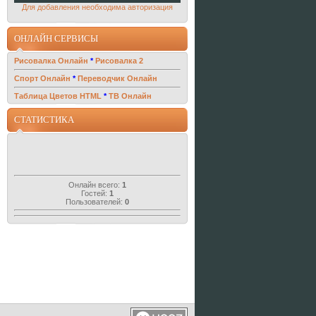
Для добавления необходима авторизация
ОНЛАЙН СЕРВИСЫ
Рисовалка Онлайн
*
Рисовалка 2
Спорт Онлайн
*
Переводчик Онлайн
Таблица Цветов HTML
*
ТВ Онлайн
СТАТИСТИКА
Онлайн всего:
1
Гостей:
1
Пользователей:
0