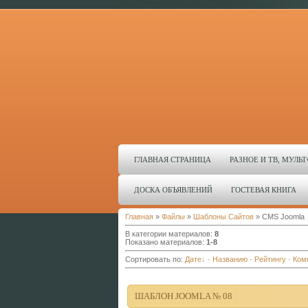
ГЛАВНАЯ СТРАНИЦА
РАЗНОЕ И ТВ, МУЛ
ДОСКА ОБЪЯВЛЕНИЙ
ГОСТЕВАЯ КНИГА
Главная
»
Файлы
»
Шаблоны Сайтов
» CMS Joomla
В категории материалов
:
8
Показано материалов
:
1-8
Сортировать по
:
Дате
·
Названию
·
Рейтингу
·
Ком
ШАБЛОН JOOMLA № 08