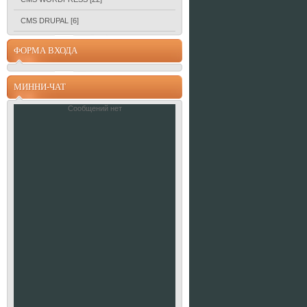
CMS DRUPAL
[6]
ФОРМА ВХОДА
МИННИ-ЧАТ