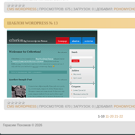
CMS WORDPRESS
|
ПРОСМОТРОВ:
675
|
ЗАГРУЗОК:
0
|
ДОБАВИЛ:
POHOMYCH
ШАБЛОН WORDPRESS № 13
CMS WORDPRESS
|
ПРОСМОТРОВ:
670
|
ЗАГРУЗОК:
0
|
ДОБАВИЛ:
POHOMYCH
1-10
11-20
21-22
Герасим Похомов © 2026