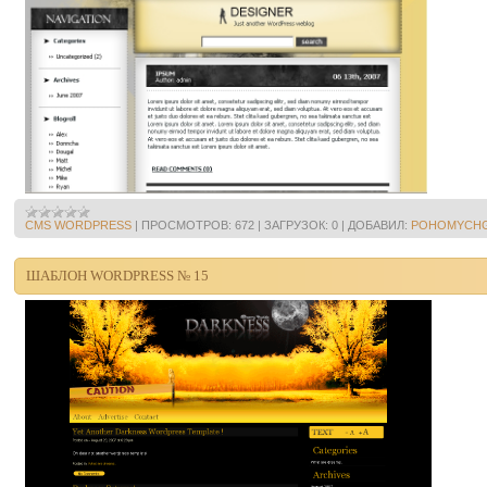
CMS WORDPRESS
|
ПРОСМОТРОВ:
672
|
ЗАГРУЗОК:
0
|
ДОБАВИЛ:
POHOMYCH
ШАБЛОН WORDPRESS № 15