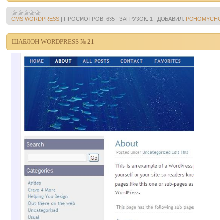
CMS WORDPRESS
|
ПРОСМОТРОВ:
635
|
ЗАГРУЗОК:
1
|
ДОБАВИЛ:
POHOMYCH
ШАБЛОН WORDPRESS № 21