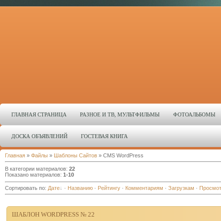
ГЛАВНАЯ СТРАНИЦА
РАЗНОЕ И ТВ, МУЛЬТФИЛЬМЫ
ФОТОАЛЬБОМЫ
ДОСКА ОБЪЯВЛЕНИЙ
ГОСТЕВАЯ КНИГА
Главная
»
Файлы
»
Шаблоны Сайтов
» CMS WordPress
В категории материалов
:
22
Показано материалов
:
1-10
Сортировать по
:
Дате
·
Названию
·
Рейтингу
·
Комментариям
·
Загрузкам
·
Просмо
ШАБЛОН WORDPRESS № 22