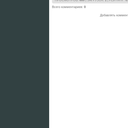
ПРОСМОТРОВ
:
680
|
ЗАГРУЗОК
:
1
|
РЕЙТИНГ
:
0
Всего комментариев
:
0
Добавлять коммент