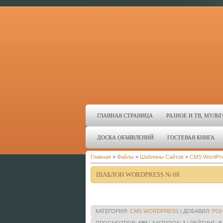
ГЛАВНАЯ СТРАНИЦА
РАЗНОЕ И ТВ, МУЛ
ДОСКА ОБЪЯВЛЕНИЙ
ГОСТЕВАЯ КНИГА
Главная
»
Файлы
»
Шаблоны Сайтов
»
CMS WordPr
ШАБЛОН WORDPRESS № 08
КАТЕГОРИЯ
:
CMS WORDPRESS
|
ДОБАВИЛ
:
PO