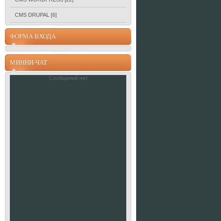
CMS DRUPAL
[6]
ФОРМА ВХОДА
МИННИ-ЧАТ